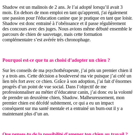
Shadow est un malinois de 2 ans. Je l’ai adopté lorsqu’il avait 3
mois. En dehors de mon emploi en tant qu'apprenti, j'ai également
une passion pour l'éducation canine que je pratique en tant que loisir.
Shadow est donc entrainé à l’obéissance et il passe régulièrement
des concours avec des juges. Nous avions même débuté ensemble le
parcours de chien de sauvetage, mais cette formation
complémentaire s’est avérée très chronophage.
Pourquoi est-ce que tu as choisi d’adopter un chien ?
Sur les conseils de ma psychothérapeute, j’ai pris un premier chien il
y a trois ans. Cette décision a bouleversé ma vie puisque j’ai créé un
lien très fort avec ce chien. Grâce à son adoption, j’ai fait d’énormes
progrès d’un point de vue social. Dans l’objectif de me
professionnaliser au métier d’éducateur canin, j’ai donc eu la volonté
de prendre un deuxième chien, Shadow. Malheureusement, mon
premier chien est décédé subitement, ce qui a eu un impact
conséquent sur ma santé mentale et a entrainé un burn-out il y a
maintenant plus d’un an.
Que penses-tu de la possibilité d'amener ton chien au travail ?