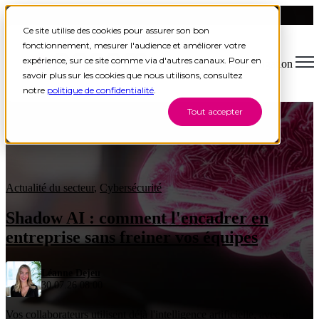
Ce site utilise des cookies pour assurer son bon
fonctionnement, mesurer l'audience et améliorer votre
expérience, sur ce site comme via d'autres canaux. Pour en
Open main navigation
savoir plus sur les cookies que nous utilisons, consultez
notre
politique de confidentialité
.
Tout accepter
Blog
Tags
Sear
Actualité groupe
Business
Témoignage
Durabilité
Actualité du secteur
Évènement
Cybersécurité
Actualité du secteur
,
Cybersécurité
Shadow AI : comment l'encadrer en
entreprise sans freiner vos équipes
Léanne Dejeu
30.07.26 08:00
Vos collaborateurs utilisent déjà l'intelligence artificielle, avec ou