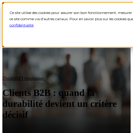
Ce site utilise des cookies pour assurer son bon fonctionnement, mesurer 
ce site comme via d'autres canaux. Pour en savoir plus sur les cookies qu
confidentialité
.
Blog
Actualité groupe
Business
Témoignage
Durabilité
Actu
Durabilité
Témoignage
Clients B2B : quand la
durabilité devient un critère
décisif