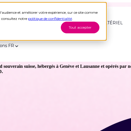
l'audience et améliorer votre expérience, sur ce site comme
s, consultez notre
politique de confidentialité
.
Show submenu for ENTITÉS
ENTITÉS
MATÉRIEL
Tout accepter
ions
FR
 SUISSE, MÊME POUR L'
 souverain suisse, hébergés à Genève et Lausanne et opérés par n
D.