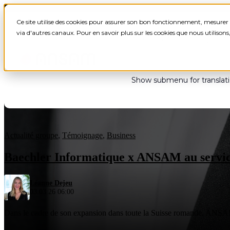
Ce site utilise des cookies pour assurer son bon fonctionnement, mesurer 
via d'autres canaux. Pour en savoir plus sur les cookies que nous utilison
À PROPOS
SERVICES
Show submenu for translat
Blog
Actualité groupe
,
Témoignage
,
Business
Baechler Informatique x ANSAM au service
Léanne Dejeu
03.03.26 06:00
Dans le cadre de son expansion dans toute la Suisse romande, ANSAM an