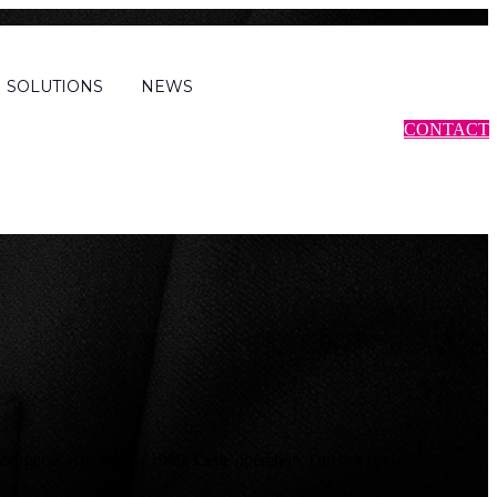
SOLUTIONS
NEWS
CONTACT
pe
Business
Témoignage
Durabilité
Actualité du secteur
Évènemen
Sear
geois actif depuis 1989. Cette opération, l'un des projets ...