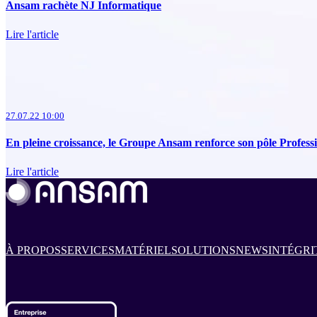
Ansam rachète NJ Informatique
Lire l'article
27.07.22 10:00
En pleine croissance, le Groupe Ansam renforce son pôle Professio
Lire l'article
À PROPOS
SERVICES
MATÉRIEL
SOLUTIONS
NEWS
INTÉGRI