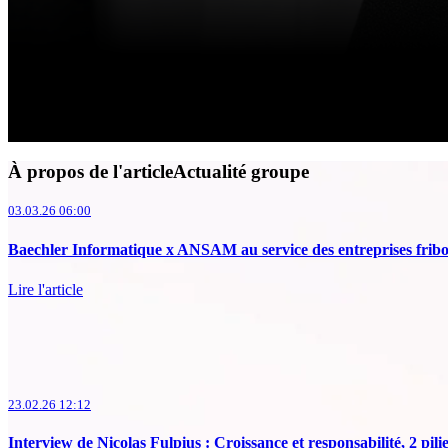
À propos de l'articleActualité groupe
03.03.26 06:00
Baechler Informatique x ANSAM au service des entreprises fribo
Lire l'article
23.02.26 12:12
Interview de Nicolas Fulpius : Croissance et responsabilité, 2 pilie