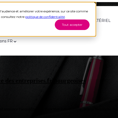
l'audience et améliorer votre expérience, sur ce site comme
s, consultez notre
politique de confidentialité
.
Show submenu for ENTITÉS
ENTITÉS
MATÉRIEL
Tout accepter
ions
FR
Actualité grou
 des entreprises fribourgeoises
nonce l'acquisition de Baechler Informatique, acteur historique fribour