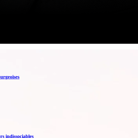
urgeoises
rs indissociables