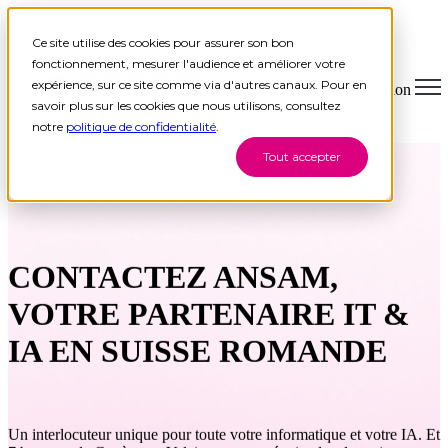
Ce site utilise des cookies pour assurer son bon
fonctionnement, mesurer l'audience et améliorer votre
expérience, sur ce site comme via d'autres canaux. Pour en
Open main navigation
savoir plus sur les cookies que nous utilisons, consultez
notre
politique de confidentialité
.
Tout accepter
CONTACTEZ ANSAM,
VOTRE PARTENAIRE IT &
IA EN SUISSE ROMANDE
Un interlocuteur unique pour toute votre informatique et votre IA. Et